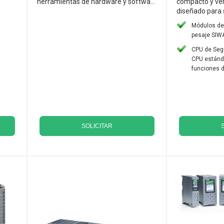
herramientas de hardware y softwa...
compacto y ver
diseñado para s
Módulos de
pesaje SIW
CPU de Segu
CPU estánd
funciones d
SOLICITAR