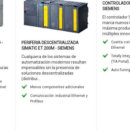
CONTROLADOR 
SIEMENS
El controlador
marca nuevos h
máxima product
múltiples innov
Cuenta con 
 -
PERIFERIA DESCENTRALIZADA
Ethernet
SIMATIC ET 200M - SIEMENS
Totally Int
Cualquiera de los sistemas de
(TIA Portal).
automatización modernos resultan
turas
impensables sin la presencia de
Auto-Tunin
soluciones descentralizadas
(distribui...
on
inet
Menos componentes adicionales
Comunicación: Industrial Ethernet y
Profibus