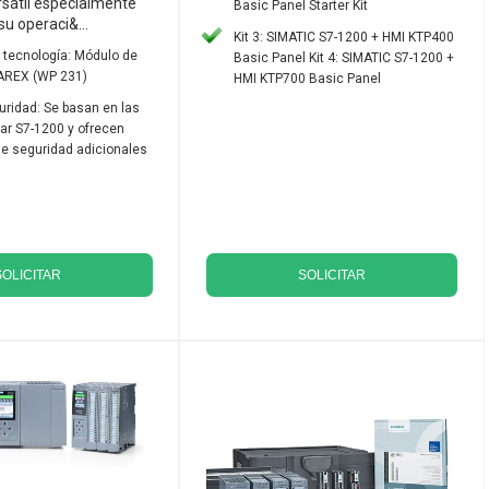
sátil especialmente
Basic Panel Starter Kit
u operaci&...
Kit 3: SIMATIC S7-1200 + HMI KTP400
 tecnología: Módulo de
Basic Panel Kit 4: SIMATIC S7-1200 +
AREX (WP 231)
HMI KTP700 Basic Panel
ridad: Se basan en las
ar S7-1200 y ofrecen
e seguridad adicionales
SOLICITAR
SOLICITAR