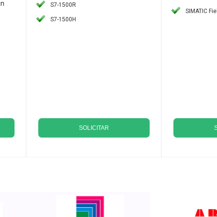
un
S7-1500R
SIMATIC Fi
S7-1500H
SOLICITAR