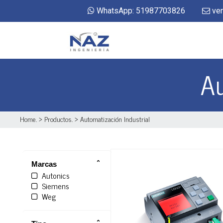
WhatsApp: 51987703826
ven
Au
Home
. >
Productos
. >
Automatización Industrial
Marcas
Autonics
Siemens
Weg