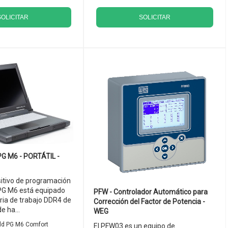
SOLICITAR
SOLICITAR
PG M6 - PORTÁTIL -
sitivo de programación
PG M6 está equipado
PFW - Controlador Automático para
ia de trabajo DDR4 de
Corrección del Factor de Potencia -
e ha...
WEG
eld PG M6 Comfort
El PFW03 es un equipo de