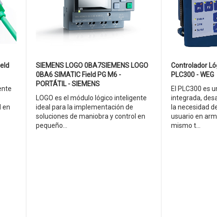
eld
SIEMENS LOGO 0BA7SIEMENS LOGO
Controlador L
0BA6 SIMATIC Field PG M6 -
PLC300 - WEG
PORTÁTIL - SIEMENS
ente
El PLC300 es u
LOGO es el módulo lógico inteligente
integrada, des
l en
ideal para la implementación de
la necesidad de
soluciones de maniobra y control en
usuario en arm
pequeño...
mismo t...