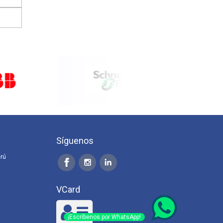
Síguenos
erú
VCard