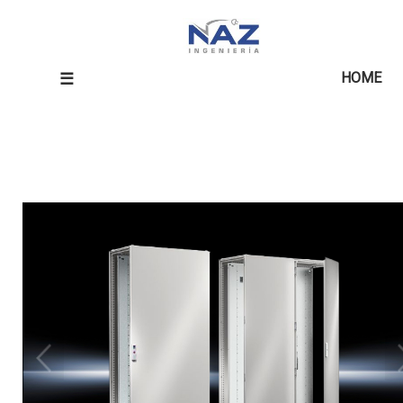
☰
HOME