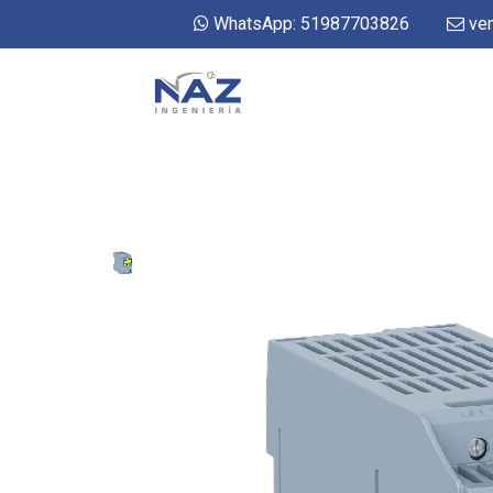
WhatsApp: 51987703826
ven