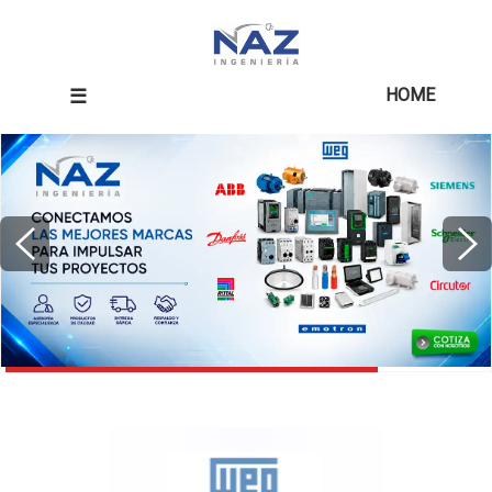
☰
HOME